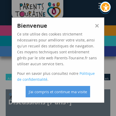
CAF37
×
Bienvenue
PETITE ENFANCE
FUTURS PARENTS
(0-5 ANS)
Ce site utilise des cookies strictement
ENFANCE
ADOLESCENCE ET
nécessaires pour améliorer votre visite, ainsi
(6-11 ANS)
JEUNES ADULTES
qu'un recueil des statistiques de navigation.
LES ÉVÈNEMENTS
MARDIS SPAGHETTI
Ces moyens techniques sont entièrement
DE VIE
gérés par le site web Parents-Touraine.fr sans
utiliser aucun service tiers.
Pour en savoir plus consultez notre
Politique
Adolescence et
Enfance
Grands
Parents
Parents avec enfant en
de confidentialité
.
jeunes adultes
parents
situation de handicap
J'ai compris et continue ma visite
DYS sur Dix – Spectacle |
Discussions [7 ans+]