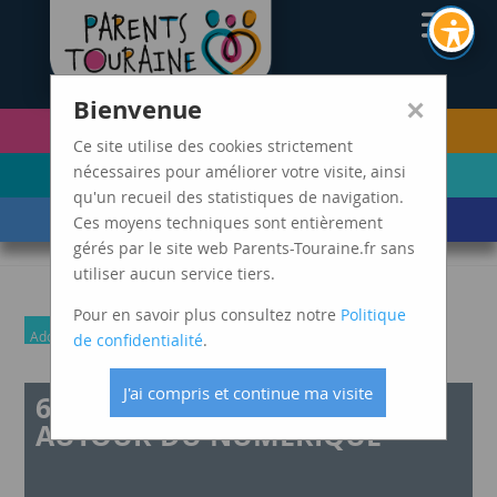
CAF37
×
Bienvenue
PETITE ENFANCE
FUTURS PARENTS
(0-5 ANS)
Ce site utilise des cookies strictement
ENFANCE
ADOLESCENCE ET
nécessaires pour améliorer votre visite, ainsi
(6-11 ANS)
JEUNES ADULTES
qu'un recueil des statistiques de navigation.
LES ÉVÈNEMENTS
MARDIS SPAGHETTI
Ces moyens techniques sont entièrement
DE VIE
gérés par le site web Parents-Touraine.fr sans
utiliser aucun service tiers.
Pour en savoir plus consultez notre
Politique
Adolescence et jeunes adultes
Parents
de confidentialité
.
J'ai compris et continue ma visite
6 ATELIERS PARENTS ADO
AUTOUR DU NUMERIQUE