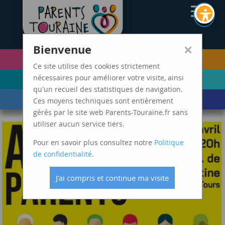
CAF37
×
Bienvenue
PETITE ENFANCE
FUTURS PARENTS
(0-5 ANS)
Ce site utilise des cookies strictement
ENFANCE
ADOLESCENCE ET
nécessaires pour améliorer votre visite, ainsi
(6-11 ANS)
JEUNES ADULTES
qu'un recueil des statistiques de navigation.
LES ÉVÈNEMENTS
MARDIS SPAGHETTI
Ces moyens techniques sont entièrement
DE VIE
gérés par le site web Parents-Touraine.fr sans
utiliser aucun service tiers.
Pour en savoir plus consultez notre
Politique
de confidentialité
.
J'ai compris et continue ma visite