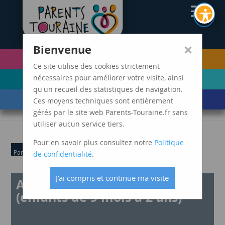
CAF37
×
Bienvenue
PETITE ENFANCE
FUTURS PARENTS
(0-5 ANS)
Ce site utilise des cookies strictement
ENFANCE
ADOLESCENCE ET
nécessaires pour améliorer votre visite, ainsi
(6-11 ANS)
JEUNES ADULTES
qu'un recueil des statistiques de navigation.
LES ÉVÈNEMENTS
MARDIS SPAGHETTI
Ces moyens techniques sont entièrement
DE VIE
gérés par le site web Parents-Touraine.fr sans
utiliser aucun service tiers.
Pour en savoir plus consultez notre
Politique
Parents
Petite Enfance
de confidentialité
.
J'ai compris et continue ma visite
Atelier « bacs sensoriels »
(enfants de 9 mois à 2 ans)