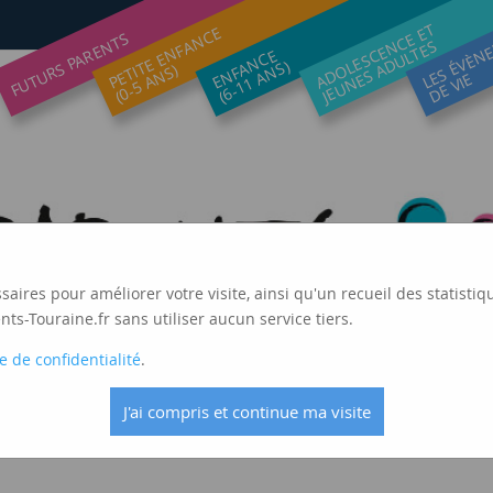
ADOLESCENCE ET
LES ÉVÈN
PETITE ENFANCE
FUTURS PARENTS
JEUNES ADULTES
ENFANCE
(6-11 ANS)
(0-5 ANS)
DE VIE
ssaires pour améliorer votre visite, ainsi qu'un recueil des statis
ts-Touraine.fr sans utiliser aucun service tiers.
e de confidentialité
.
J'ai compris et continue ma visite