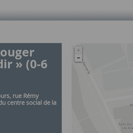
bouger
+
−
ir » (0-6
ours, rue Rémy
du centre social de la