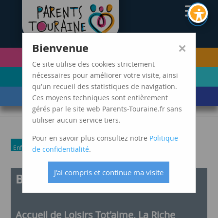
CAF37
×
Bienvenue
PETITE ENFANCE
FUTURS PARENTS
(0-5 ANS)
Ce site utilise des cookies strictement
ENFANCE
ADOLESCENCE ET
nécessaires pour améliorer votre visite, ainsi
(6-11 ANS)
JEUNES ADULTES
qu'un recueil des statistiques de navigation.
LES ÉVÈNEMENTS
MARDIS SPAGHETTI
Ces moyens techniques sont entièrement
DE VIE
gérés par le site web Parents-Touraine.fr sans
utiliser aucun service tiers.
Pour en savoir plus consultez notre
Politique
Enfance
Parents
de confidentialité
.
J'ai compris et continue ma visite
Balade contée
Accueil de Loisirs Tot'aime, La Riche