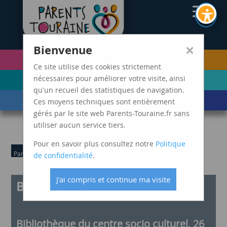
CAF37
×
Bienvenue
PETITE ENFANCE
FUTURS PARENTS
(0-5 ANS)
Ce site utilise des cookies strictement
ENFANCE
ADOLESCENCE ET
nécessaires pour améliorer votre visite, ainsi
(6-11 ANS)
JEUNES ADULTES
qu'un recueil des statistiques de navigation.
LES ÉVÈNEMENTS
MARDIS SPAGHETTI
Ces moyens techniques sont entièrement
DE VIE
gérés par le site web Parents-Touraine.fr sans
utiliser aucun service tiers.
Pour en savoir plus consultez notre
Politique
Parents
Petite Enfance
de confidentialité
.
J'ai compris et continue ma visite
Bébés Lecteurs
Bibliothèque du centre socio culturel, 26