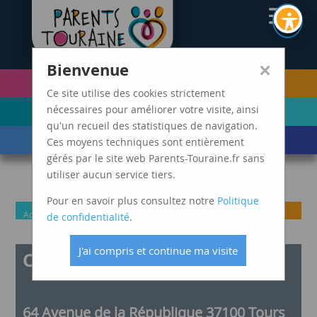
CAF37
×
Bienvenue
PETITE ENFANCE
FUTURS PARENTS
(0-5 ANS)
Ce site utilise des cookies strictement
ENFANCE
ADOLESCENCE ET
nécessaires pour améliorer votre visite, ainsi
(6-11 ANS)
JEUNES ADULTES
qu'un recueil des statistiques de navigation.
LES ÉVÈNEMENTS
MARDIS SPAGHETTI
Ces moyens techniques sont entièrement
DE VIE
gérés par le site web Parents-Touraine.fr sans
utiliser aucun service tiers.
Pour en savoir plus consultez notre
Politique
Adolescence et jeunes
Enfance
Futurs
Parents
Petite
de confidentialité
.
adultes
parents
Enfance
J'ai compris et continue ma visite
Café des langues
64 Avenue de la République 37100 Tours