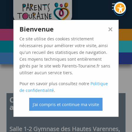
CAF37
×
Bienvenue
PETITE ENFANCE
FUTURS PARENTS
(0-5 ANS)
Ce site utilise des cookies strictement
ENFANCE
ADOLESCENCE ET
nécessaires pour améliorer votre visite, ainsi
(6-11 ANS)
JEUNES ADULTES
qu'un recueil des statistiques de navigation.
LES ÉVÈNEMENTS
MARDIS SPAGHETTI
Ces moyens techniques sont entièrement
DE VIE
gérés par le site web Parents-Touraine.fr sans
utiliser aucun service tiers.
Pour en savoir plus consultez notre
Politique
de confidentialité
.
Café discussion : équilibre
J'ai compris et continue ma visite
alimentaire chez l’enfant
Salle 1-2 Gymnase des Hautes Varennes,