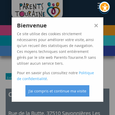
CAF37
×
Bienvenue
PETITE ENFANCE
FUTURS PARENTS
(0-5 ANS)
Ce site utilise des cookies strictement
ENFANCE
ADOLESCENCE ET
nécessaires pour améliorer votre visite, ainsi
(6-11 ANS)
JEUNES ADULTES
qu'un recueil des statistiques de navigation.
LES ÉVÈNEMENTS
MARDIS SPAGHETTI
Ces moyens techniques sont entièrement
DE VIE
gérés par le site web Parents-Touraine.fr sans
utiliser aucun service tiers.
Pour en savoir plus consultez notre
Politique
Enfance
Parents
de confidentialité
.
J'ai compris et continue ma visite
Café Familles
Rue de la Butte, 37510 Savonnières Les