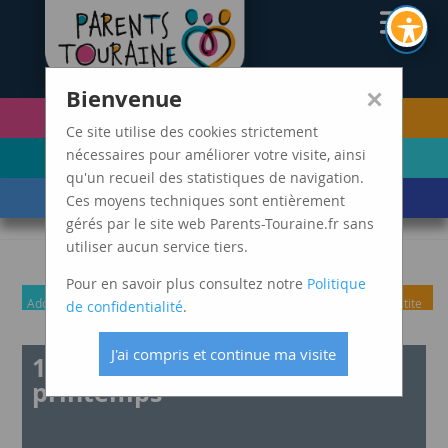
CAF37
×
Bienvenue
PETITE ENFANCE
FUTURS PARENTS
(0-5 ANS)
Ce site utilise des cookies strictement
ENFANCE
ADOLESCENCE ET
nécessaires pour améliorer votre visite, ainsi
(6-11 ANS)
JEUNES ADULTES
qu'un recueil des statistiques de navigation.
LES ÉVÈNEMENTS
MARDIS SPAGHETTI
Ces moyens techniques sont entièrement
DE VIE
gérés par le site web Parents-Touraine.fr sans
utiliser aucun service tiers.
Pour en savoir plus consultez notre
Politique
Adolescence
Enfance
Futurs
Grands
Parents
Parents
Petite
de confidentialité
.
et jeunes
parents
parents
avec
Enfance
J'ai compris et continue ma visite
adultes
enfant
1ère édition de la fête du
en
printemps
situation
de