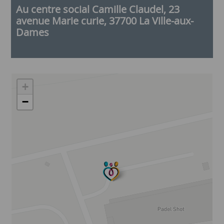
handicap
Au centre social Camille Claudel, 23
avenue Marie curie, 37700 La Ville-aux-
Dames
+
−