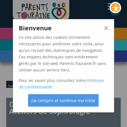
CAF37
×
Bienvenue
PETITE ENFANCE
FUTURS PARENTS
(0-5 ANS)
Ce site utilise des cookies strictement
ENFANCE
ADOLESCENCE ET
nécessaires pour améliorer votre visite, ainsi
(6-11 ANS)
JEUNES ADULTES
qu'un recueil des statistiques de navigation.
LES ÉVÈNEMENTS
MARDIS SPAGHETTI
Ces moyens techniques sont entièrement
DE VIE
gérés par le site web Parents-Touraine.fr sans
utiliser aucun service tiers.
Pour en savoir plus consultez notre
Politique
Parents
de confidentialité
.
J'ai compris et continue ma visite
Communiquer autrement –
Ateliers de sophrologie