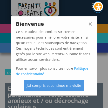
CAF37
×
Bienvenue
PETITE ENFANCE
FUTURS PARENTS
(0-5 ANS)
Ce site utilise des cookies strictement
ENFANCE
ADOLESCENCE ET
nécessaires pour améliorer votre visite, ainsi
(6-11 ANS)
JEUNES ADULTES
qu'un recueil des statistiques de navigation.
LES ÉVÈNEMENTS
MARDIS SPAGHETTI
Ces moyens techniques sont entièrement
DE VIE
gérés par le site web Parents-Touraine.fr sans
utiliser aucun service tiers.
Pour en savoir plus consultez notre
Politique
Adolescence et jeunes adultes
Enfance
Parents
de confidentialité
.
J'ai compris et continue ma visite
Emission Mardi de la
parentalité « refus scolaire
anxieux et / ou décrochage
scolaire »