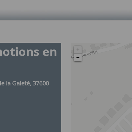
motions en
+
−
de la Gaieté, 37600