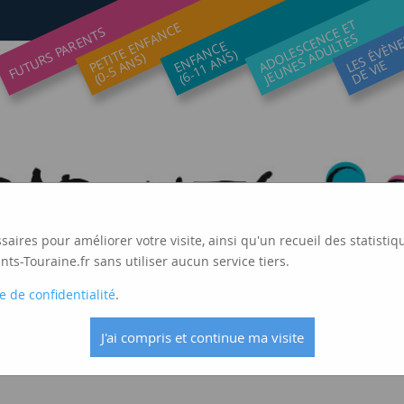
ADOLESCENCE ET
LES ÉVÈN
PETITE ENFANCE
FUTURS PARENTS
JEUNES ADULTES
ENFANCE
(6-11 ANS)
(0-5 ANS)
DE VIE
ssaires pour améliorer votre visite, ainsi qu'un recueil des statis
ts-Touraine.fr sans utiliser aucun service tiers.
e de confidentialité
.
J'ai compris et continue ma visite