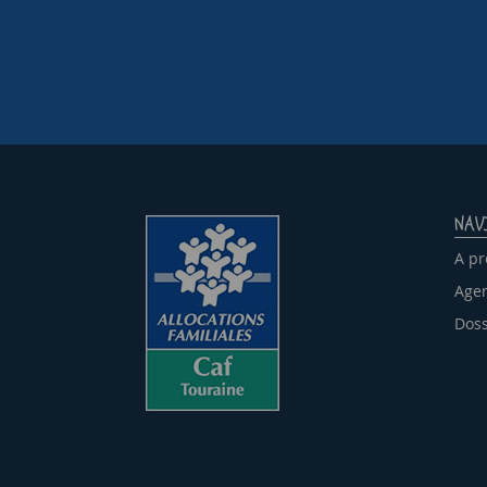
NAV
A pr
Agen
Doss