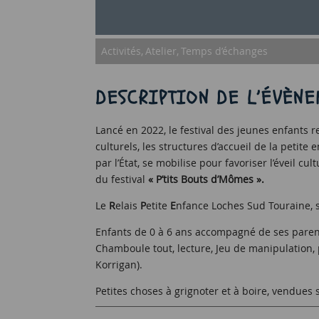
Activités
Atelier
Temps d’échanges
DESCRIPTION DE L’ÉVÈNE
Lancé en 2022, le festival des jeunes enfants r
culturels, les structures d’accueil de la peti
par l’État, se mobilise pour favoriser l’éveil c
du festival
« P’tits Bouts d’Mômes ».
Le
R
elais
P
etite
E
nfance Loches Sud Touraine, 
Enfants de 0 à 6 ans accompagné de ses parent
Chamboule tout, lecture, Jeu de manipulation, 
Korrigan).
Petites choses à grignoter et à boire, vendues 