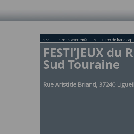
Parents
Parents avec enfant en situation de handicap
FESTI’JEUX du 
Sud Touraine
Rue Aristide Briand, 37240 Liguei