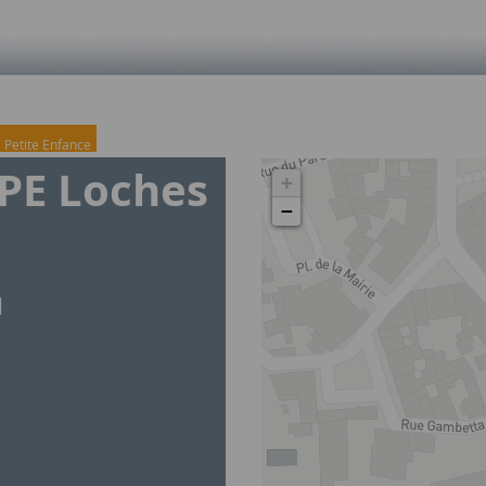
Petite Enfance
RPE Loches
+
−
l