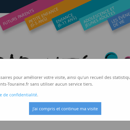
ADOLESCENCE ET
LES ÉVÈN
PETITE ENFANCE
FUTURS PARENTS
JEUNES ADULTES
ENFANCE
(6-11 ANS)
(0-5 ANS)
DE VIE
ssaires pour améliorer votre visite, ainsi qu'un recueil des statis
ts-Touraine.fr sans utiliser aucun service tiers.
e de confidentialité
.
J'ai compris et continue ma visite