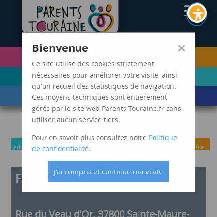
CAF37
×
Bienvenue
PETITE ENFANCE
FUTURS PARENTS
(0-5 ANS)
Ce site utilise des cookies strictement
ENFANCE
ADOLESCENCE ET
nécessaires pour améliorer votre visite, ainsi
(6-11 ANS)
JEUNES ADULTES
qu'un recueil des statistiques de navigation.
LES ÉVÈNEMENTS
MARDIS SPAGHETTI
Ces moyens techniques sont entièrement
DE VIE
gérés par le site web Parents-Touraine.fr sans
utiliser aucun service tiers.
Pour en savoir plus consultez notre
Politique
Adolescence
Enfance
Futurs
Grands
Parents
Parents
Petite
de confidentialité
.
et jeunes
parents
parents
avec
Enfance
J'ai compris et continue ma visite
adultes
enfant
Fête du jeu
en
situation
de
Rue du Veau d'Or, 37800 Sainte-Maure-