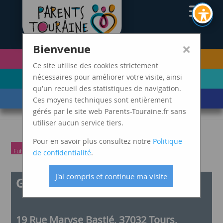
CAF37
×
Bienvenue
PETITE ENFANCE
FUTURS PARENTS
(0-5 ANS)
Ce site utilise des cookies strictement
ENFANCE
ADOLESCENCE ET
nécessaires pour améliorer votre visite, ainsi
(6-11 ANS)
JEUNES ADULTES
qu'un recueil des statistiques de navigation.
LES ÉVÈNEMENTS
MARDIS SPAGHETTI
Ces moyens techniques sont entièrement
DE VIE
gérés par le site web Parents-Touraine.fr sans
utiliser aucun service tiers.
Pour en savoir plus consultez notre
Politique
Futurs parents
Parents
de confidentialité
.
J'ai compris et continue ma visite
Goûter des parents
19 Rue Maryse Bastié, 37032 Tours,