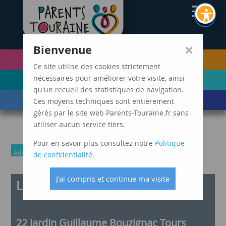
CAF37
×
Bienvenue
PETITE ENFANCE
FUTURS PARENTS
(0-5 ANS)
Ce site utilise des cookies strictement
ENFANCE
ADOLESCENCE ET
nécessaires pour améliorer votre visite, ainsi
(6-11 ANS)
JEUNES ADULTES
qu'un recueil des statistiques de navigation.
LES ÉVÈNEMENTS
MARDIS SPAGHETTI
Ces moyens techniques sont entièrement
DE VIE
gérés par le site web Parents-Touraine.fr sans
utiliser aucun service tiers.
Pour en savoir plus consultez notre
Politique
Adolescence et jeunes adultes
Enfance
Parents
Petite Enfance
de confidentialité
.
J'ai compris et continue ma visite
Le p’tit bal du sud
22 jardin Guillaume Bouzignac Tours