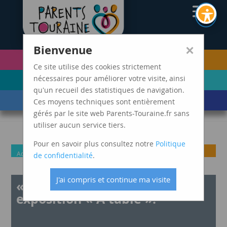
CAF37
×
Bienvenue
PETITE ENFANCE
FUTURS PARENTS
(0-5 ANS)
Ce site utilise des cookies strictement
ENFANCE
ADOLESCENCE ET
nécessaires pour améliorer votre visite, ainsi
(6-11 ANS)
JEUNES ADULTES
qu'un recueil des statistiques de navigation.
LES ÉVÈNEMENTS
MARDIS SPAGHETTI
Ces moyens techniques sont entièrement
DE VIE
gérés par le site web Parents-Touraine.fr sans
utiliser aucun service tiers.
Pour en savoir plus consultez notre
Politique
Adolescence et jeunes
Enfance
Futurs
Parents
Petite
de confidentialité
.
adultes
parents
Enfance
J'ai compris et continue ma visite
« Les Jeux du Monde » et
exposition « A table ».