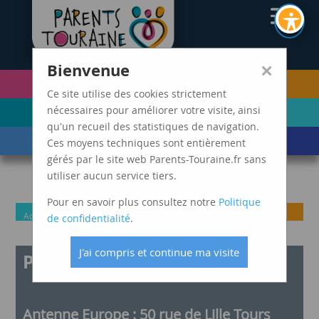
CAF37
×
Bienvenue
PETITE ENFANCE
FUTURS PARENTS
(0-5 ANS)
Ce site utilise des cookies strictement
ENFANCE
ADOLESCENCE ET
nécessaires pour améliorer votre visite, ainsi
(6-11 ANS)
JEUNES ADULTES
qu'un recueil des statistiques de navigation.
LES ÉVÈNEMENTS
MARDIS SPAGHETTI
Ces moyens techniques sont entièrement
DE VIE
gérés par le site web Parents-Touraine.fr sans
utiliser aucun service tiers.
Pour en savoir plus consultez notre
Politique
Adolescence et jeunes
Enfance
Futurs
Parents
Petite
de confidentialité
.
adultes
parents
Enfance
J'ai compris et continue ma visite
Parentalité d’Ici et d’Ailleurs
Antenne Europe : 50 rue de Lille Tours