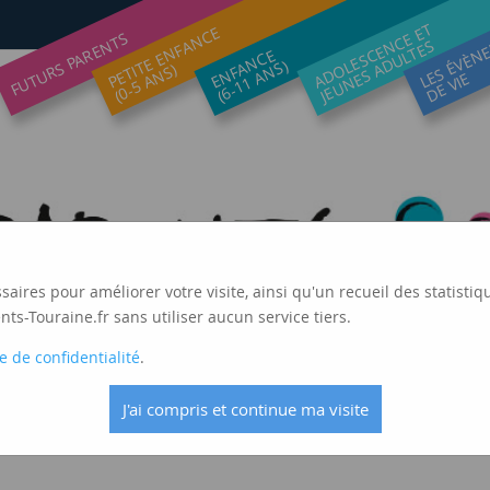
ADOLESCENCE ET
LES ÉVÈN
PETITE ENFANCE
FUTURS PARENTS
JEUNES ADULTES
ENFANCE
(6-11 ANS)
(0-5 ANS)
DE VIE
ssaires pour améliorer votre visite, ainsi qu'un recueil des statis
ts-Touraine.fr sans utiliser aucun service tiers.
e de confidentialité
.
J'ai compris et continue ma visite