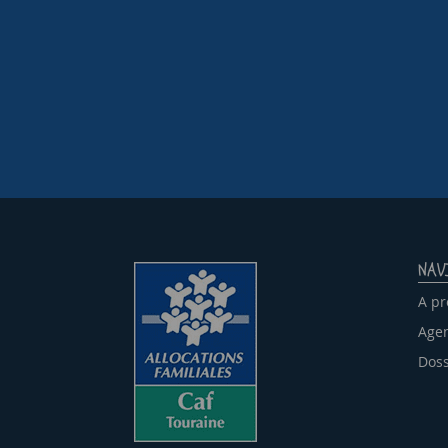
NAV
A pr
Agen
Doss