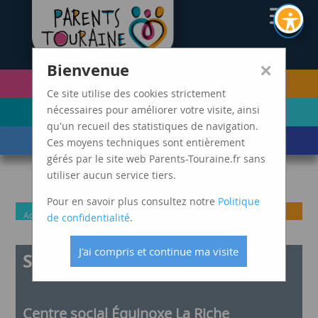
CAF37
×
Bienvenue
PETITE ENFANCE
FUTURS PARENTS
(0-5 ANS)
Ce site utilise des cookies strictement
ENFANCE
ADOLESCENCE ET
nécessaires pour améliorer votre visite, ainsi
(6-11 ANS)
JEUNES ADULTES
qu'un recueil des statistiques de navigation.
LES ÉVÈNEMENTS
MARDIS SPAGHETTI
Ces moyens techniques sont entièrement
DE VIE
gérés par le site web Parents-Touraine.fr sans
utiliser aucun service tiers.
Pour en savoir plus consultez notre
Politique
Adolescence et jeunes
Enfance
Futurs
Parents
Petite
de confidentialité
.
adultes
parents
Enfance
J'ai compris et continue ma visite
Spectacle La Berceuse
Centre social Équinoxe La Riche