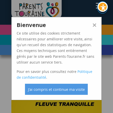
CAF37
×
Bienvenue
PETITE ENFANCE
FUTURS PARENTS
(0-5 ANS)
Ce site utilise des cookies strictement
ENFANCE
ADOLESCENCE ET
nécessaires pour améliorer votre visite, ainsi
(6-11 ANS)
JEUNES ADULTES
qu'un recueil des statistiques de navigation.
LES ÉVÈNEMENTS
MARDIS SPAGHETTI
Ces moyens techniques sont entièrement
Devenir parent n’est pas un
DE VIE
gérés par le site web Parents-Touraine.fr sans
long fleuve tranquille
utiliser aucun service tiers.
Pour en savoir plus consultez notre
Politique
de confidentialité
.
J'ai compris et continue ma visite
Voir sur Youtube